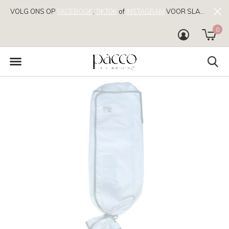
VOLG ONS OP
FACEBOOK
,
TIKTOK
of
INSTAGRAM
VOOR SLAAPTIPS!
0