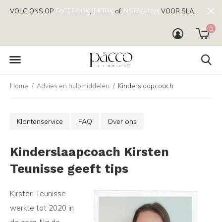
VOLG ONS OP
FACEBOOK
,
TIKTOK
of
INSTAGRAM
VOOR SLAAPTIPS!
0
Home
Advies en hulpmiddelen
Kinderslaapcoach
Klantenservice
FAQ
Over ons
Kinderslaapcoach Kirsten
Teunisse geeft tips
Kirsten Teunisse
werkte tot 2020 in